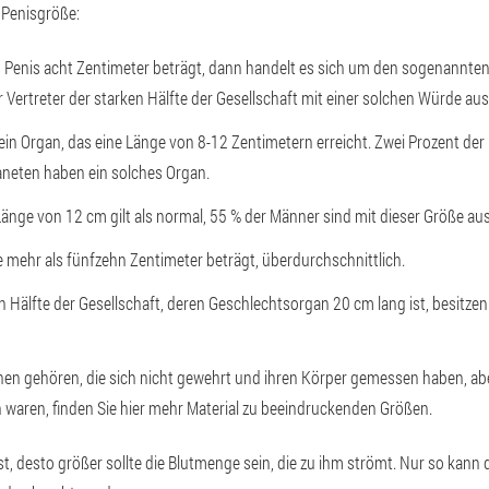
Penisgröße:
Penis acht Zentimeter beträgt, dann handelt es sich um den sogenannten 
r Vertreter der starken Hälfte der Gesellschaft mit einer solchen Würde aus
st ein Organ, das eine Länge von 8-12 Zentimetern erreicht. Zwei Prozent de
aneten haben ein solches Organ.
 Länge von 12 cm gilt als normal, 55 % der Männer sind mit dieser Größe au
 mehr als fünfzehn Zentimeter beträgt, überdurchschnittlich.
en Hälfte der Gesellschaft, deren Geschlechtsorgan 20 cm lang ist, besitz
en gehören, die sich nicht gewehrt und ihren Körper gemessen haben, a
n waren, finden Sie hier mehr Material zu beeindruckenden Größen.
st, desto größer sollte die Blutmenge sein, die zu ihm strömt. Nur so kann 