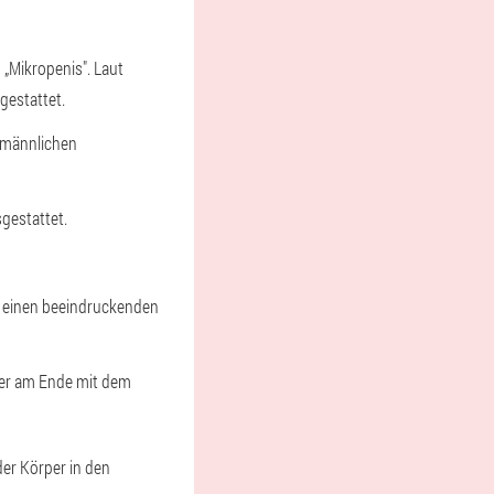
„Mikropenis". Laut
gestattet.
r männlichen
sgestattet.
en einen beeindruckenden
ber am Ende mit dem
der Körper in den