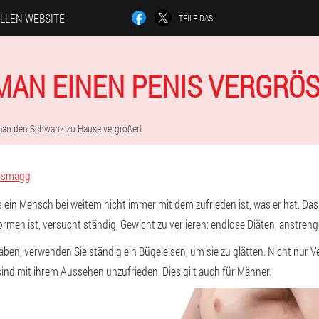
ELLEN WEBSITE
TEILE DAS
MAN EINEN PENIS VERGRÖS
man den Schwanz zu Hause vergrößert
ssmagg
ss ein Mensch bei weitem nicht immer mit dem zufrieden ist, was er hat. D
ormen ist, versucht ständig, Gewicht zu verlieren: endlose Diäten, anstren
ben, verwenden Sie ständig ein Bügeleisen, um sie zu glätten. Nicht nur 
sind mit ihrem Aussehen unzufrieden. Dies gilt auch für Männer.