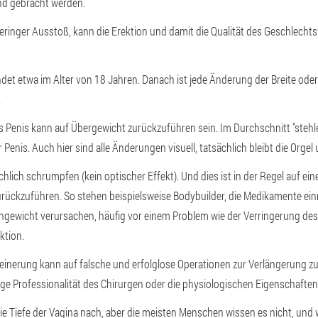
d gebracht werden.
geringer Ausstoß, kann die Erektion und damit die Qualität des Geschlecht
det etwa im Alter von 18 Jahren. Danach ist jede Änderung der Breite ode
.
s Penis kann auf Übergewicht zurückzuführen sein. Im Durchschnitt "stehlen
 Penis. Auch hier sind alle Änderungen visuell, tatsächlich bleibt die Orgel
chlich schrumpfen (kein optischer Effekt). Und dies ist in der Regel auf e
rückzuführen. So stehen beispielsweise Bodybuilder, die Medikamente ein
hgewicht verursachen, häufig vor einem Problem wie der Verringerung des
ktion.
einerung kann auf falsche und erfolglose Operationen zur Verlängerung z
nge Professionalität des Chirurgen oder die physiologischen Eigenschaften
die Tiefe der Vagina nach, aber die meisten Menschen wissen es nicht, und