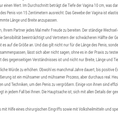
ur einen Wert. Im Durchschnitt beträgt die Tiefe der Vagina 10 cm, was dar
des Penis von 15 Zentimetern ausreicht. Das Gewebe der Vagina ist elasti
timmte Länge und Breite anzupassen.
n, Ihrem Partner jedes Mal mehr Freude zu bereiten. Der ständige Wechsel 
ie Sensibilität beeinträchtigt und Vertretern der schwächeren Hälfte der G
s auf die Größe an. Und das gilt nicht nur für die Länge des Penis, sonde
mmenpassen, lässt sich aber nicht sagen, ohne es in der Praxis zu teste
t des gegenseitigen Verständnisses ist und nicht nur Breite, Länge und Tie
nliche Würde zu erhöhen. Obwohl es manchmal Jahre dauert, bis positive Er
ößerung ist ein mühsamer und mühsamer Prozess, aber durchaus real. Heut
en und Techniken, um den Penis zu vergrößern. Einige von ihnen sind effizi
gt in jedem Fall bei Ihnen. Die Hauptsache ist, sich mit allen Details der 
s mit Hilfe eines chirurgischen Eingriffs sowie mit Volksheilmitteln und spe