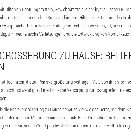
it Hilfe von Dehnungsmitteln, Gewichtsmitteln, einer hydraulischen Pump
eilmitteln, insbesondere Soda, verlängern. Hilfe bei der Lösung des Pr
ie Hauptsache, bevor Sie diese oder jene Technik anwenden, ist, sich mit ih
ndig, um mechanische Verletzungen und die Entwicklung von Komplikatio
GRÖSSERUNG ZU HAUSE: BELIEBT
und Techniken, die zur Penisvergrößerung beitragen. Viele von ihnen könn
st nicht notwendig, auf medizinische Versorgung zurückzugreifen, insbeso
rgen.
ie die Penisvergrößerung zu Hause genauso viel wie das Gerät, mit dem Sie
 für chirurgische Methoden sind sehr hoch. Eine der häufigsten Technike
ungen über sie sind äußerst positiv. Viele von denen, die diese Methode a