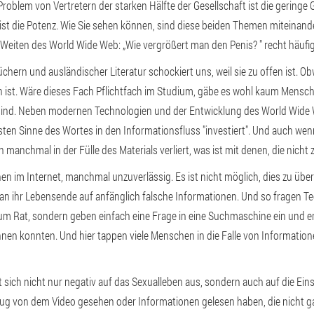
 Problem von Vertretern der starken Hälfte der Gesellschaft ist die geringe
ist die Potenz. Wie Sie sehen können, sind diese beiden Themen miteinan
Weiten des World Wide Web: „Wie vergrößert man den Penis? " recht häufig
hern und ausländischer Literatur schockiert uns, weil sie zu offen ist. Ob
ch ist. Wäre dieses Fach Pflichtfach im Studium, gäbe es wohl kaum Mensch
ind. Neben modernen Technologien und der Entwicklung des World Wide W
ten Sinne des Wortes in den Informationsfluss "investiert". Und auch wenn
manchmal in der Fülle des Materials verliert, was ist mit denen, die nicht
nen im Internet, manchmal unzuverlässig. Es ist nicht möglich, dies zu übe
 an ihr Lebensende auf anfänglich falsche Informationen. Und so fragen Te
 Rat, sondern geben einfach eine Frage in eine Suchmaschine ein und erf
hnen konnten. Und hier tappen viele Menschen in die Falle von Information
sich nicht nur negativ auf das Sexualleben aus, sondern auch auf die Einst
nug von dem Video gesehen oder Informationen gelesen haben, die nicht gan