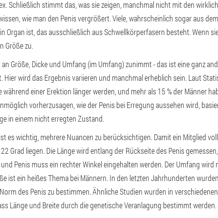
x. Schließlich stimmt das, was sie zeigen, manchmal nicht mit den wirklic
issen, wie man den Penis vergrößert. Viele, wahrscheinlich sogar aus dem 
in Organ ist, das ausschließlich aus Schwellkörperfasern besteht. Wenn sie 
n Größe zu.
 an Größe, Dicke und Umfang (im Umfang) zunimmt - das ist eine ganz ander
. Hier wird das Ergebnis variieren und manchmal erheblich sein. Laut Stat
ie während einer Erektion länger werden, und mehr als 15 % der Männer ha
st unmöglich vorherzusagen, wie der Penis bei Erregung aussehen wird, basi
e in einem nicht erregten Zustand.
st es wichtig, mehrere Nuancen zu berücksichtigen. Damit ein Mitglied voll
 22 Grad liegen. Die Länge wird entlang der Rückseite des Penis gemesse
r und Penis muss ein rechter Winkel eingehalten werden. Der Umfang wir
e ist ein heißes Thema bei Männern. In den letzten Jahrhunderten wurde
e Norm des Penis zu bestimmen. Ähnliche Studien wurden in verschiedene
dass Länge und Breite durch die genetische Veranlagung bestimmt werden.