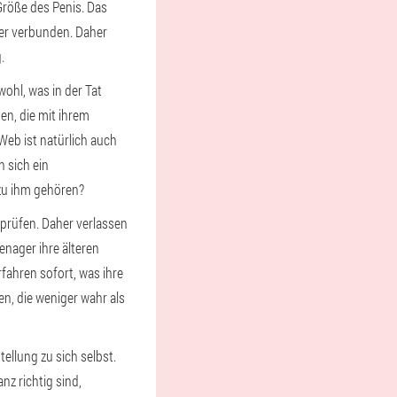
 Größe des Penis. Das
der verbunden. Daher
.
wohl, was in der Tat
en, die mit ihrem
eb ist natürlich auch
 sich ein
 zu ihm gehören?
rprüfen. Daher verlassen
enager ihre älteren
ahren sofort, was ihre
en, die weniger wahr als
ellung zu sich selbst.
z richtig sind,