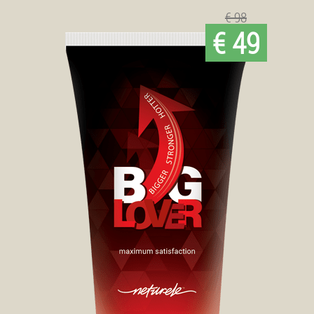
€ 98
€ 49