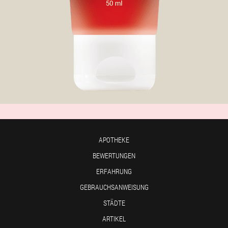
APOTHEKE
BEWERTUNGEN
ERFAHRUNG
GEBRAUCHSANWEISUNG
STÄDTE
ARTIKEL