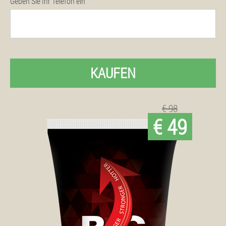
Geben Sie Ihr Telefon ein
KAUFEN
€ 98
€ 49