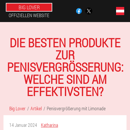
BIG LOVER
OFFIZIELLEN WEBSITE
DIE BESTEN PRODUKTE
ZUR
PENISVERGRÖSSERUNG: W
ELCHE SIND AM E
FFEKTIVSTEN?
Big Lover
Artikel
Penisvergrößerung mit Limonade
14 Januar 2024
Katharina